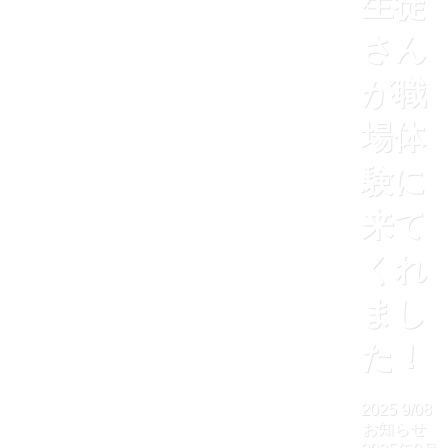
生徒
さん
が職
場体
験に
来て
くれ
まし
た！
2025
9/08
お知らせ