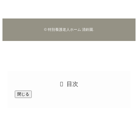
お知らせ
七尾中学校の生徒さんが職場体験に来てくれました！
©
特別養護老人ホーム 清鈴園.
目次
閉じる