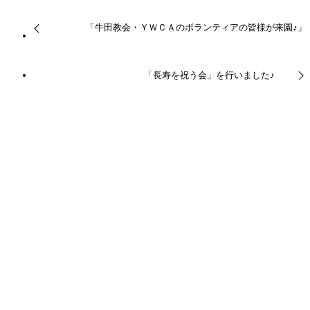
「牛田教会・ＹＷＣＡのボランティアの皆様が来園♪」
「長寿を祝う会」を行いました♪
関連記事
【職員採用ページを更新しました】
2026年2月12日