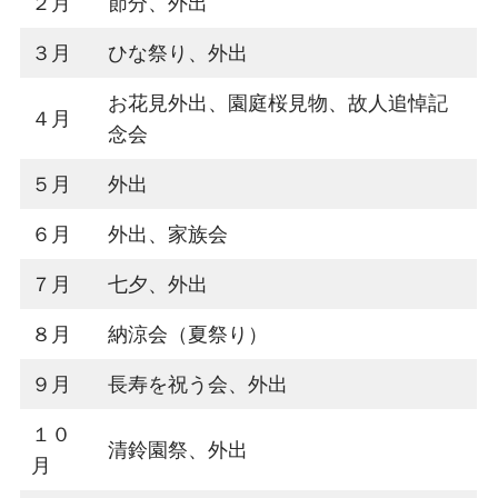
２月
節分、外出
３月
ひな祭り、外出
お花見外出、園庭桜見物、故人追悼記
４月
念会
５月
外出
６月
外出、家族会
７月
七夕、外出
８月
納涼会（夏祭り）
９月
長寿を祝う会、外出
１０
清鈴園祭、外出
月