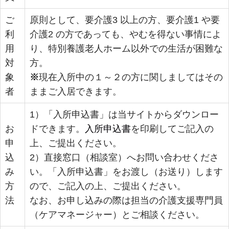
ご
原則として、要介護3 以上の方、要介護1 や要
利
介護2 の方であっても、やむを得ない事情によ
用
り、特別養護老人ホーム以外での生活が困難な
対
方。
象
※
現在入所中の１～２の方に関しましてはその
者
ままご入居できます。
1）「入所申込書」は当サイトからダウンロー
お
ドできます。
入所申込書
を印刷してご記入の
申
上、ご提出ください。
込
2）直接窓口（相談室）へお問い合わせくださ
み
い。「入所申込書」をお渡し（お送り）します
方
ので、ご記入の上、ご提出ください。
法
なお、お申し込みの際は担当の介護支援専門員
（ケアマネージャー）とご相談ください。